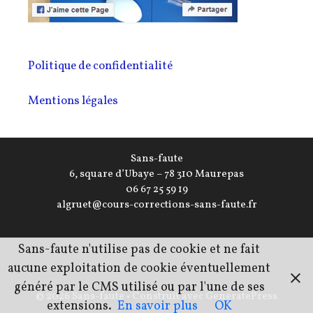
Politique de confidentialité
Mentions légales
Sans-faute
6, square d’Ubaye – 78 310 Maurepas
06 67 25 59 19
algruet@cours-corrections-sans-faute.fr
Sans-faute n'utilise pas de cookie et ne fait
aucune exploitation de cookie éventuellement
généré par le CMS utilisé ou par l'une de ses
© 2026 Sans-faute
• Construit avec
GeneratePress
extensions.
En savoir plus
OK