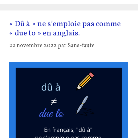
« Dû à » ne s’emploie pas comme
« due to » en anglais.
22 novembre 2022
par
Sans-faute