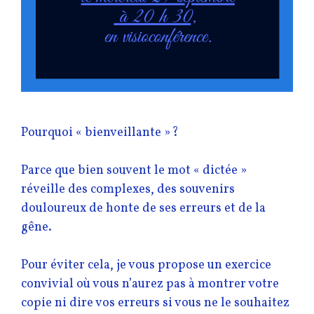
Pourquoi « bienveillante » ?
Parce que bien souvent le mot « dictée »
réveille des complexes, des souvenirs
douloureux de honte de ses erreurs et de la
gêne.
Pour éviter cela, je vous propose un exercice
convivial où vous n’aurez pas à montrer votre
copie ni dire vos erreurs si vous ne le souhaitez