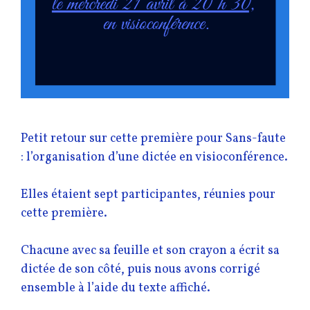
Petit retour sur cette première pour Sans-faute
: l’organisation d’une dictée en visioconférence.
Elles étaient sept participantes, réunies pour
cette première.
Chacune avec sa feuille et son crayon a écrit sa
dictée de son côté, puis nous avons corrigé
ensemble à l’aide du texte affiché.