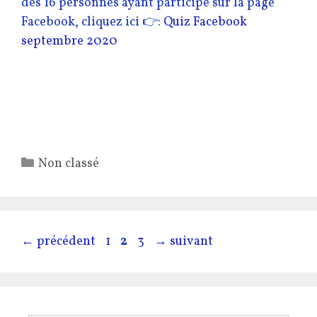
des 16 personnes ayant participé sur la page
Facebook, cliquez ici 👉:
Quiz Facebook
septembre 2020
Catégories
Non classé
Page
Page
Page
←
précédent
1
2
3
→
suivant